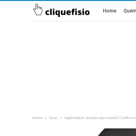
Home
Quem
Home
Dicas
Apple watch são bons para saúde? Confira a