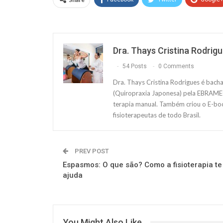
Dra. Thays Cristina Rodrig
54 Posts
0 Comments
Dra. Thays Cristina Rodrigues é bacha
(Quiropraxia Japonesa) pela EBRAMEC,
terapia manual. Também criou o E-bo
fisioterapeutas de todo Brasil.
PREV POST
Espasmos: O que são? Como a fisioterapia te
ajuda
You Might Also Like